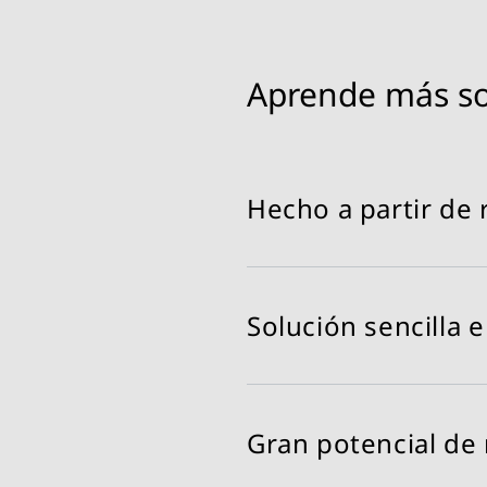
Aprende más s
Hecho a partir de 
Actualmente, obtenemos 
derivados principalment
Solución sencilla 
utiliza aceite de palma 
indirectos en el uso de
Debido a la similitud q
combustible para avione
Gran potencial de 
requerir modificaciones.
inconvenientes.