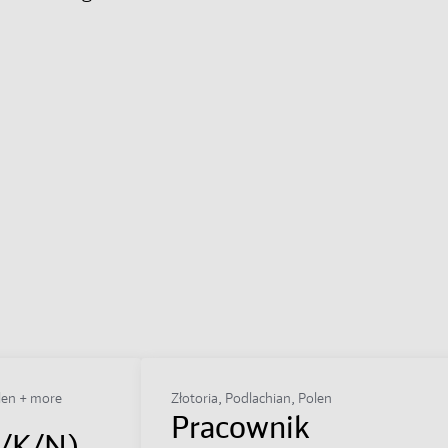
len + more
Złotoria, Podlachian, Polen
Pracownik
M/K/N)