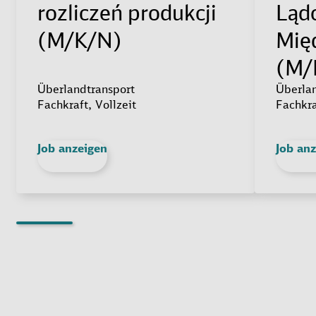
rozliczeń produkcji
Ląd
(M/K/N)
Mię
(M/
Überlandtransport
Überlan
Fachkraft, Vollzeit
Fachkra
Job anzeigen
Job an