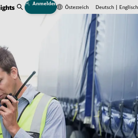
Anmelden
sights
Österreich
Deutsch
Englisch
Open Search