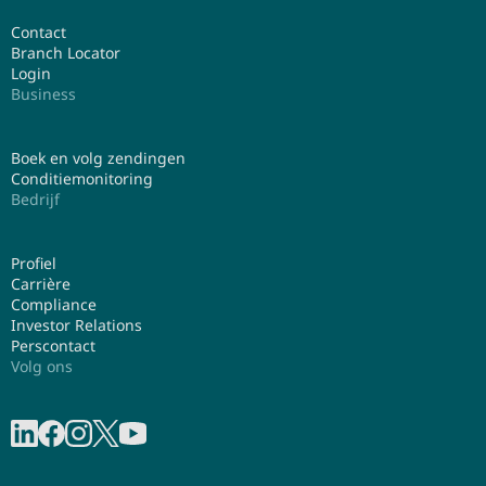
Contact
Branch Locator
Login
Business
Boek en volg zendingen
Conditiemonitoring
Bedrijf
Profiel
Carrière
Compliance
Investor Relations
Perscontact
Volg ons
Deel op LinkedIn
Deel op Facebook
Deel op Instagram
Share on X
Deel op YouTube