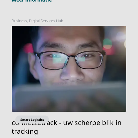
Business, Digital Services Hub
Smart Logistics
connect2track - uw scherpe blik in
tracking