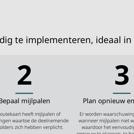
ig te implementeren, ideaal in
2
3
Bepaal mijlpalen
Plan opnieuw en
routekaart heeft mijlpalen of
Er worden waarschuwin
lingen waartoe de deelnemende
wanneer mijlpalen niet w
olders zich hebben verplicht.
waardoor het eenvoudi
opnieuw te plannen, te he