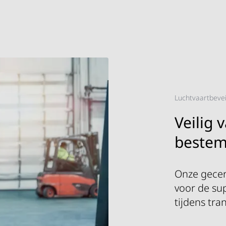
 leden, en het audit- en certificatieprogramma.
Luchtvaartbevei
Veilig 
beste
Onze gecer
voor de su
tijdens tra