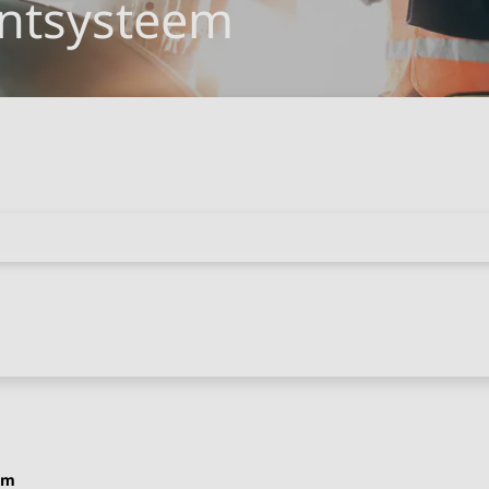
ntsysteem
em