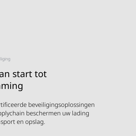
liging
van start tot
mming
tificeerde beveiligingsoplossingen
pplychain beschermen uw lading
nsport en opslag.