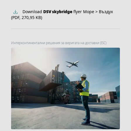
Download
DSV
skybridge
flyer Море > Въздух
(PDF, 270,95 KB)
Интерконтинентални решения за веригата на доставки (ISC)