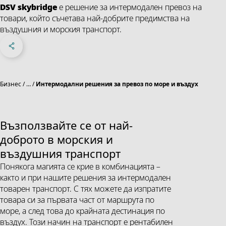
DSV
skybridge
е решение за интермодален превоз на
товари, който съчетава най-добрите предимства на
въздушния и морския транспорт.
Share on Facebook
Share on X
Share on linkedIn
Social Networks Menu
Бизнес
…
Интермодални решения за превоз по море и въздух
Възползвайте се от най-
доброто в морския и
въздушния транспорт
Понякога магията се крие в комбинацията –
както и при нашите решения за интермодален
товарен транспорт. С тях можете да изпратите
товара си за първата част от маршрута по
море, а след това до крайната дестинация по
въздух. Този начин на транспорт е рентабилен