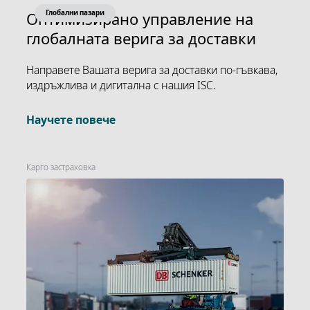
Глобални пазари
Оптимизирано управление на
глобалната верига за доставки
Направете Вашата верига за доставки по-гъвкава,
издръжлива и дигитална с нашия ISC.
Научете повече
Карго застраховка