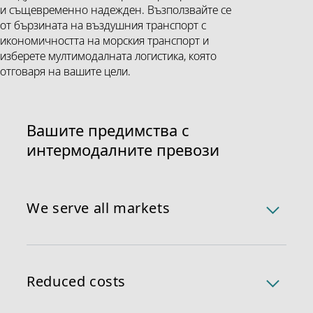
и същевременно надежден. Възползвайте се
от бързината на въздушния транспорт с
икономичността на морския транспорт и
изберете мултимодалната логистика, която
отговаря на вашите цели.
Вашите предимства с
интермодалните превози
We serve all markets
Възползвайте се от надеждния и напълно
оптимизиран процес на международните превози,
които ви предлагат експертните ни екипи в
Reduced costs
хъбовете по целия свят като индивидуално
решение за превоз по въздух и море.