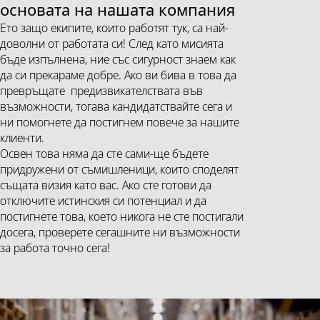
основата на нашата компания
Ето защо екипите, които работят тук, са най-
доволни от работата си! След като мисията
бъде изпълнена, ние със сигурност знаем как
да си прекараме добре. Ако ви бива в това да
превръщате предизвикателствата във
възможности, тогава кандидатствайте сега и
ни помогнете да постигнем повече за нашите
клиенти.
Освен това няма да сте сами-ще бъдете
придружени от съмишленици, които споделят
същата визия като вас. Ако сте готови да
отключите истинския си потенциал и да
постигнете това, което никога не сте постигали
досега, проверете сегашните ни възможности
за работа точно сега!