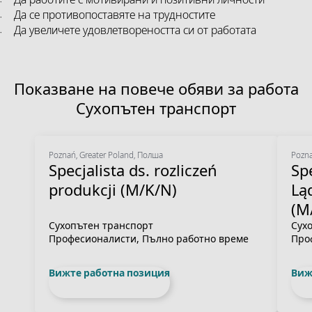
Да се противопоставяте на трудностите
Да увеличете удовлетвореността си от работата
Показване на повече обяви за работа
Сухопътен транспорт
Poznań, Greater Poland, Полша
Pozna
Specjalista ds. rozliczeń
Spe
produkcji (M/K/N)
Lą
(M
Сухопътен транспорт
Сух
Професионалисти, Пълно работно време
Про
Вижте работна позиция
Виж