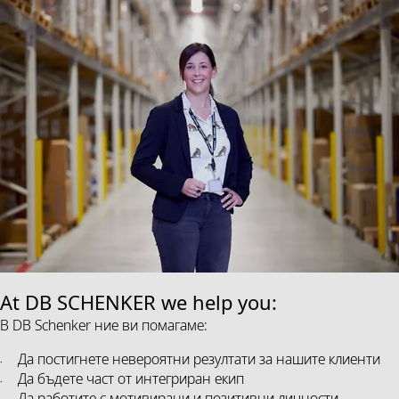
At DB SCHENKER we help you:
В DB Schenker ние ви помагаме:
Да постигнете невероятни резултати за нашите клиенти
Да бъдете част от интегриран екип
Да работите с мотивирани и позитивни личности