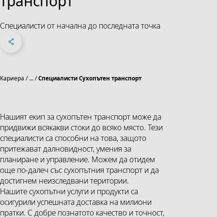
транспорт
Специалисти от начална до последната точка
Share on Facebook
Share on X
Share on linkedIn
Social Networks Menu
Кариера
…
Специалисти Сухопътен транспорт
Нашият екип за сухопътен транспорт може да
придвижи всякакви стоки до всяко място. Тези
специалисти са способни на това, защото
притежават далновидност, умения за
планиране и управление. Можем да отидем
още по-далеч със сухопътния транспорт и да
достигнем неизследвани територии.
Нашите сухопътни услуги и продукти са
осигурили успешната доставка на милиони
пратки. С добре познатото качество и точност,