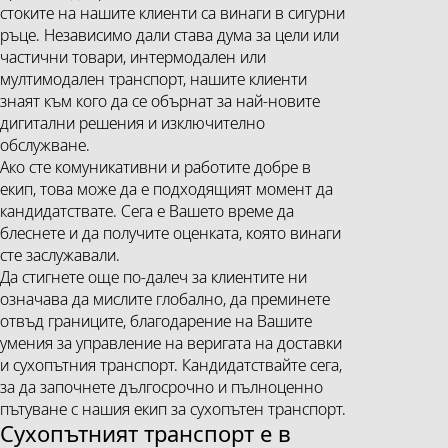
стоките на нашите клиенти са винаги в сигурни
ръце. Независимо дали става дума за цели или
частични товари, интермодален или
мултимодален транспорт, нашите клиенти
знаят към кого да се обърнат за най-новите
дигитални решения и изключително
обслужване.
Ако сте комуникативни и работите добре в
екип, това може да е подходящият момент да
кандидатствате. Сега е Вашето време да
блеснете и да получите оценката, която винаги
сте заслужавали.
Да стигнете още по-далеч за клиентите ни
означава да мислите глобално, да преминете
отвъд границите, благодарение на Вашите
умения за управление на веригата на доставки
и сухопътния транспорт. Кандидатствайте сега,
за да започнете дългосрочно и пълноценно
пътуване с нашия екип за сухопътен транспорт.
Сухопътният транспорт е в