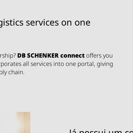
gistics services on one
ership?
DB SCHENKER
connect
offers you
porates all services into one portal, giving
ly chain.
Já possui um co