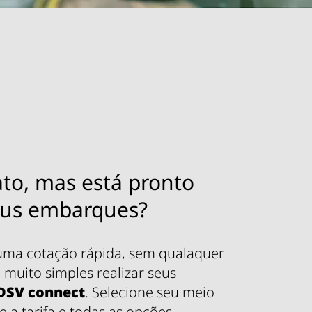
to, mas está pronto
seus embarques?
uma cotação rápida, sem qualaquer
 muito simples realizar seus
DSV
connect
. Selecione seu meio
e a tarifa e todas as opções