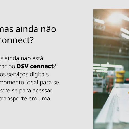
 mas ainda não
 connect?
s ainda não está
trar no
DSV
connect
?
s serviços digitais
 momento ideal para se
stre-se para acessar
e transporte em uma