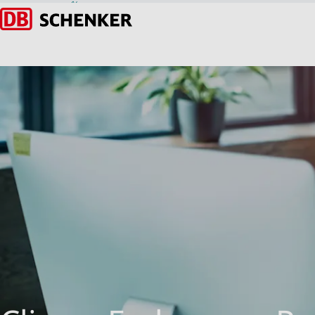
DSV x Schenk
30 de abr. de 2025
Voltar à página inicial
DSV and Schenker ha