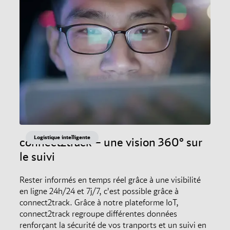
Logistique intelligente
connect2track – une vision 360° sur
le suivi
Rester informés en temps réel grâce à une visibilité
en ligne 24h/24 et 7j/7, c'est possible grâce à
connect2track. Grâce à notre plateforme IoT,
connect2track regroupe différentes données
renforçant la sécurité de vos tranports et un suivi en