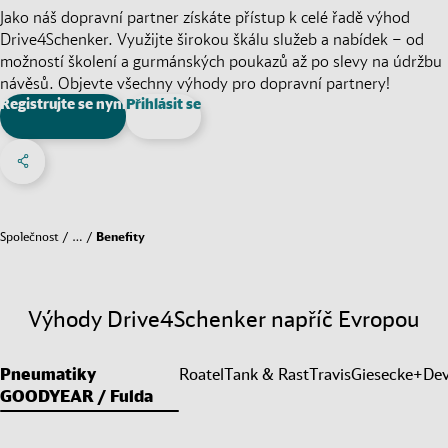
Jako náš dopravní partner získáte přístup k celé řadě výhod
Drive4Schenker. Využijte širokou škálu služeb a nabídek – od
možností školení a gurmánských poukazů až po slevy na údržbu
návěsů. Objevte všechny výhody pro dopravní partnery!
Registrujte se nyní
Přihlásit se
Share on Facebook
Share on X
Share on linkedIn
Menu sociálních sítí
Společnost
…
Benefity
Výhody Drive4Schenker napříč Evropou
Pneumatiky
Roatel
Tank & Rast
Travis
Giesecke+Dev
GOODYEAR / Fulda