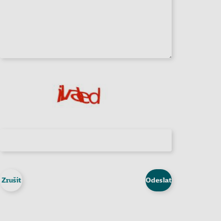
Zrušit
Odeslat