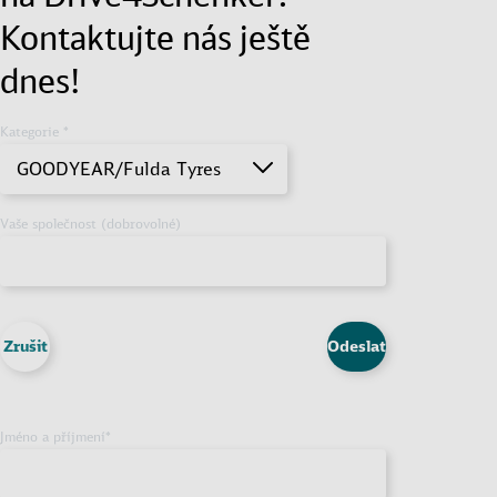
Kontaktujte nás ještě
dnes!
Kategorie *
GOODYEAR/Fulda Tyres
Vaše společnost (dobrovolné)
Zrušit
Odeslat
Jméno a příjmení
*