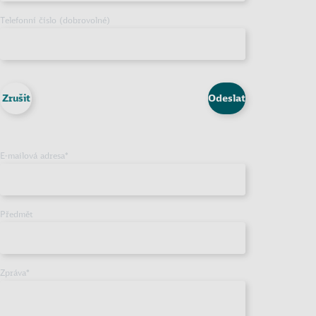
Telefonní číslo (dobrovolné)
Zrušit
Odeslat
E-mailová adresa
*
Předmět
Zpráva
*