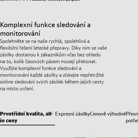
Komplexní funkce sledování a
monitorování
Spolehněte se na naše rychlá, spolehlivá a
flexibilní řešení letecké přepravy. Díky nim se vaše
zásilky dostanou k zákazníkům včas bez ohledu
na to, kolik časových pásem musejí překonat.
Využijte komplexní funkce sledování a
monitorování každé zásilky a získejte nepřetržité
online sledování svých zásilek během jejich cesty
na místo určení.
Prvotřídní kvalita, all-
Expresní zásilky
Cenově výhodné
Přesn
in ceny
potře