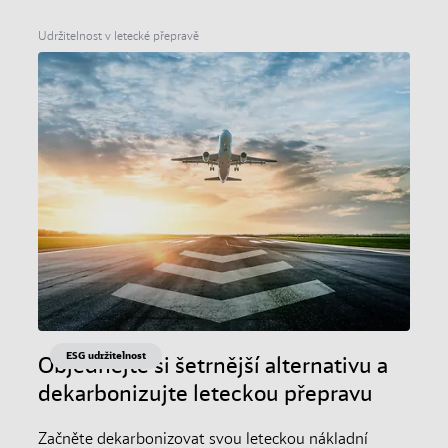
Udržitelnost v letecké přepravě
ESG udržitelnost
Objednejte si šetrnější alternativu a
dekarbonizujte leteckou přepravu
Začněte dekarbonizovat svou leteckou nákladní