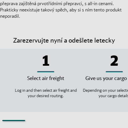
přeprava zajištěná prvotřídními přepravci, s all-in cenami.
Prakticky neexistuje takový spěch, aby si s ním tento produkt
neporadil.
Zarezervujte nyní a odešlete letecky
1
2
Select air freight
Give us your cargo 
Log in and then select air freight and
Depending on your selecti
your desired routing.
your cargo detail