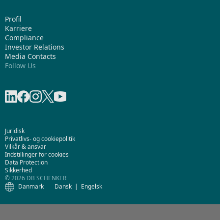
Profil
Karriere
Compliance
Investor Relations
Media Contacts
Follow Us
Del på LinkedIn
Del på Facebook
Del på Instagram
Share on X
Del på Youtube
Juridisk
Privatlivs- og cookiepolitik
Vilkår & ansvar
Indstillinger for cookies
Data Protection
Sikkerhed
© 2026 DB SCHENKER
Danmark
Dansk
Engelsk