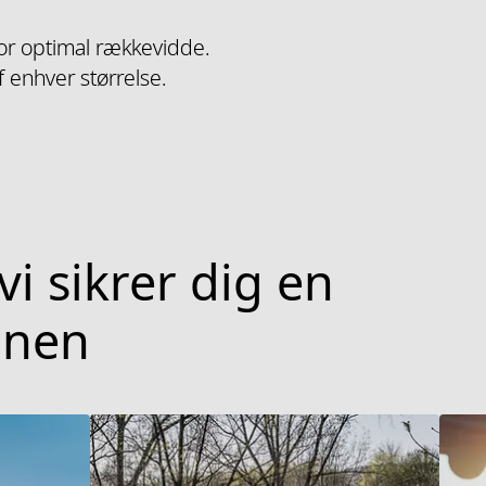
r optimal rækkevidde.
f enhver størrelse.
.
vi sikrer dig en
anen