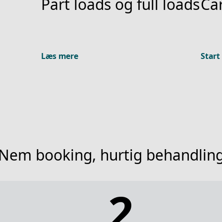
Part loads og full loads
Car
Læs mere
Start
Nem booking, hurtig behandlin
2