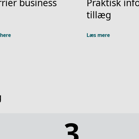
rier business
Praktisk in
tillæg
 here
Læs mere
g
3