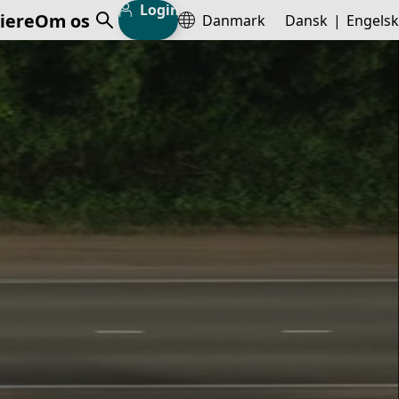
Login
iere
Om os
Danmark
Dansk
Engelsk
Åben søgning