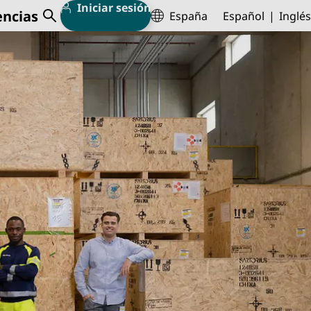
Iniciar sesión
encias
España
Español
Inglés
Abrir búsqueda