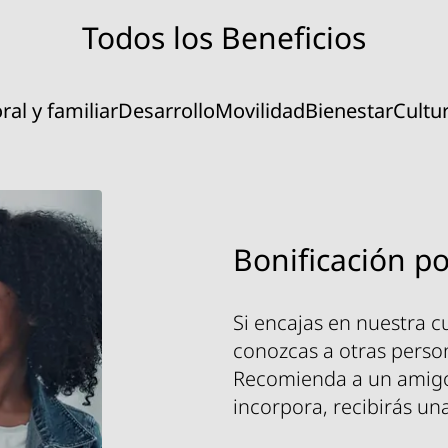
Todos los Beneficios
ral y familiar
Desarrollo
Movilidad
Bienestar
Cultu
Bonificación p
Si encajas en nuestra c
conozcas a otras perso
Recomienda a un amigo o
incorpora, recibirás u