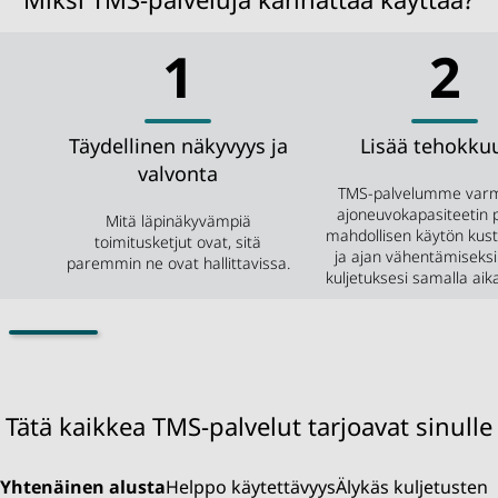
1
2
Täydellinen näkyvyys ja
Lisää tehokku
valvonta
TMS-palvelumme varm
ajoneuvokapasiteetin
Mitä läpinäkyvämpiä
mahdollisen käytön kus
toimitusketjut ovat, sitä
ja ajan vähentämiseksi
paremmin ne ovat hallittavissa.
kuljetuksesi samalla aik
Tätä kaikkea TMS-palvelut tarjoavat sinulle
Yhtenäinen alusta
Helppo käytettävyys
Älykäs kuljetusten