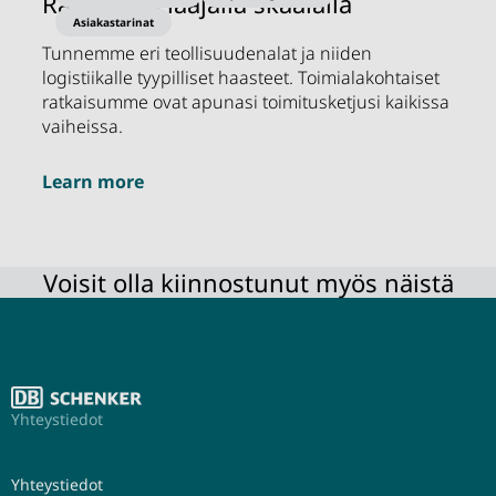
Ratkaisuja laajalla skaalalla
Asiakastarinat
Tunnemme eri teollisuudenalat ja niiden
logistiikalle tyypilliset haasteet. Toimialakohtaiset
ratkaisumme ovat apunasi toimitusketjusi kaikissa
vaiheissa.
Learn more
Voisit olla kiinnostunut myös näistä
Yhteystiedot
Yhteystiedot