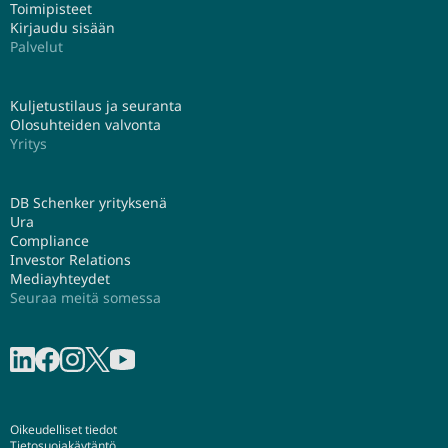
Toimipisteet
Kirjaudu sisään
Palvelut
Kuljetustilaus ja seuranta
Olosuhteiden valvonta
Yritys
DB Schenker yrityksenä
Ura
Compliance
Investor Relations
Mediayhteydet
Seuraa meitä somessa
Jaa linkedInissä
Jaa Facebookissa
Jaa Instagramissa
Share on X
Jaa Youtubessa
Oikeudelliset tiedot
Tietosuojakäytäntö