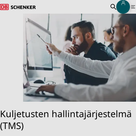
Sisä
Takaisin kotisivulle
Hae
M
Kuljetusten hallintajärjestelmä
(TMS)