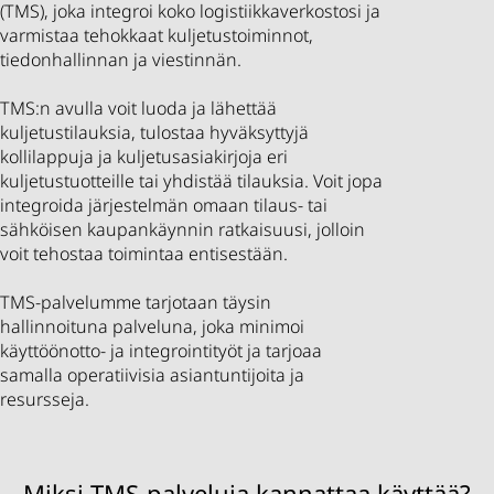
(TMS), joka integroi koko logistiikkaverkostosi ja
varmistaa tehokkaat kuljetustoiminnot,
tiedonhallinnan ja viestinnän.
TMS:n avulla voit luoda ja lähettää
kuljetustilauksia, tulostaa hyväksyttyjä
kollilappuja ja kuljetusasiakirjoja eri
kuljetustuotteille tai yhdistää tilauksia. Voit jopa
integroida järjestelmän omaan tilaus- tai
sähköisen kaupankäynnin ratkaisuusi, jolloin
voit tehostaa toimintaa entisestään.
TMS-palvelumme tarjotaan täysin
hallinnoituna palveluna, joka minimoi
käyttöönotto- ja integrointityöt ja tarjoaa
samalla operatiivisia asiantuntijoita ja
resursseja.
Miksi TMS-palveluja kannattaa käyttää?