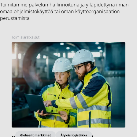
Toimitamme palvelun hallinnoituna ja ylläpidettynä ilman
omaa ohjelmistokäyttöä tai oman käyttöorganisaation
perustamista
Toimialaratkaisut
Globaalit markkinat
Älykäs logistiikka