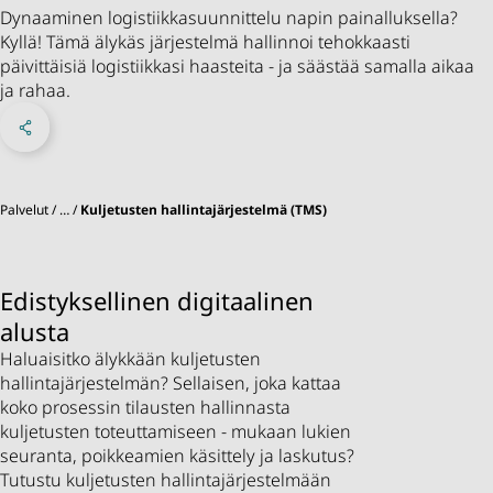
Dynaaminen logistiikkasuunnittelu napin painalluksella?
Kyllä! Tämä älykäs järjestelmä hallinnoi tehokkaasti
päivittäisiä logistiikkasi haasteita - ja säästää samalla aikaa
ja rahaa.
Jaa Facebookissa
Share on X
Jaa linkedInissä
Sosiaaliset verkostot
Palvelut
…
Kuljetusten hallintajärjestelmä (TMS)
Edistyksellinen digitaalinen
alusta
Haluaisitko älykkään kuljetusten
hallintajärjestelmän? Sellaisen, joka kattaa
koko prosessin tilausten hallinnasta
kuljetusten toteuttamiseen - mukaan lukien
seuranta, poikkeamien käsittely ja laskutus?
Tutustu kuljetusten hallintajärjestelmään