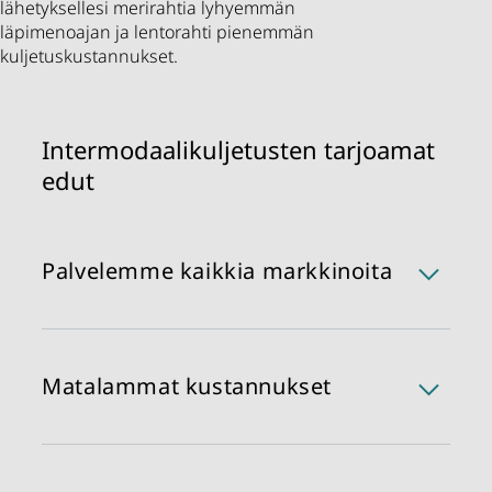
lähetyksellesi merirahtia lyhyemmän
läpimenoajan ja lentorahti pienemmän
kuljetuskustannukset.
Intermodaalikuljetusten tarjoamat
edut
Palvelemme kaikkia markkinoita
Hyödynnä luotettavaa ja optimoitua kansainvälistä
lähetysprosessiamme. Asiantuntijamme auttavat
sinua löytämään parhaat huolinta- ja
Matalammat kustannukset
logistiikkapalvelut, jotta saavutat liiketoiminnallesi
asettamat tavoitteet.
Yhdistämällä meri- ja lentokuljetuksia saa
kustannukset ja kuljetuksiin käytettävän ajan