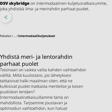
DSV
skybridge
on intermodaalinen kuljetusratkaisumme,
joka yhdistää ilma- ja merirahdin parhaat puolet.
Jaa Facebookissa
Share on X
Jaa linkedInissä
Sosiaaliset verkostot
Palvelut
…
Intermodaalikuljetukset
Yhdistä meri- ja lentorahdin
parhaat puolet
Toisinaan on vaikea valita kahden vaihtoehdon
väliltä. Miltä kuulostaisi, jos lähetyksesi
taittaisivat halki maailman siten, että ne
kulkisivat puolet matkasta meriteitse ja toisen
puoliskon lentäen?
Intermodaaliratkaisuillamme tämä on
mahdollista. Tarjoamme joustavan ja
optimoidun vaihtoehdon, kun haluat