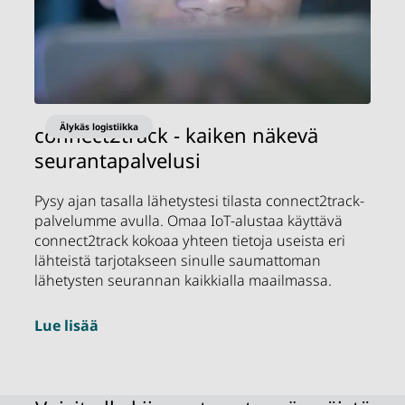
Älykäs logistiikka
connect2track - kaiken näkevä
seurantapalvelusi
Pysy ajan tasalla lähetystesi tilasta connect2track-
palvelumme avulla. Omaa IoT-alustaa käyttävä
connect2track kokoaa yhteen tietoja useista eri
lähteistä tarjotakseen sinulle saumattoman
lähetysten seurannan kaikkialla maailmassa.
Lue lisää