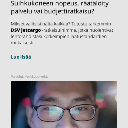
Suihkukoneen nopeus, räätälöity
palvelu vai budjettiratkaisu?
Mikset valitsisi näitä kaikkia? Tutustu tarkemmin
DSV
jetcargo
-ratkaisuihimme, jotka huolehtivat
lentorahdistasi korkeimpien laatustandardien
mukaisesti.
Lue lisää
Palvelut, Verkkopalvelut