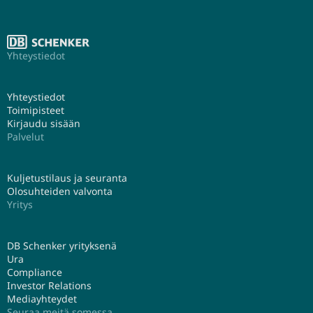
Yhteystiedot
Yhteystiedot
Toimipisteet
Kirjaudu sisään
Palvelut
Kuljetustilaus ja seuranta
Olosuhteiden valvonta
Yritys
DB Schenker yrityksenä
Ura
Compliance
Investor Relations
Mediayhteydet
Seuraa meitä somessa