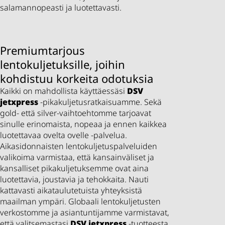
salamannopeasti ja luotettavasti.
Premiumtarjous
lentokuljetuksille, joihin
kohdistuu korkeita odotuksia
Kaikki on mahdollista käyttäessäsi
DSV
jetxpress
-pikakuljetusratkaisuamme. Sekä
gold- että silver-vaihtoehtomme tarjoavat
sinulle erinomaista, nopeaa ja ennen kaikkea
luotettavaa ovelta ovelle -palvelua.
Aikasidonnaisten lentokuljetuspalveluiden
valikoima varmistaa, että kansainväliset ja
kansalliset pikakuljetuksemme ovat aina
luotettavia, joustavia ja tehokkaita. Nauti
kattavasti aikataulutetuista yhteyksistä
maailman ympäri. Globaali lentokuljetusten
verkostomme ja asiantuntijamme varmistavat,
että valitsemastasi
DSV
jetxpress
-tuotteesta