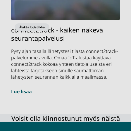
Älykäs logistiikka
connect2track - kaiken näkevä
seurantapalvelusi
Pysy ajan tasalla lähetystesi tilasta connect2track-
palvelumme avulla. Omaa IoT-alustaa käyttävä
connect2track kokoaa yhteen tietoja useista eri
lähteistä tarjotakseen sinulle saumattoman
lähetysten seurannan kaikkialla maailmassa.
Lue lisää
Voisit olla kiinnostunut myös näistä