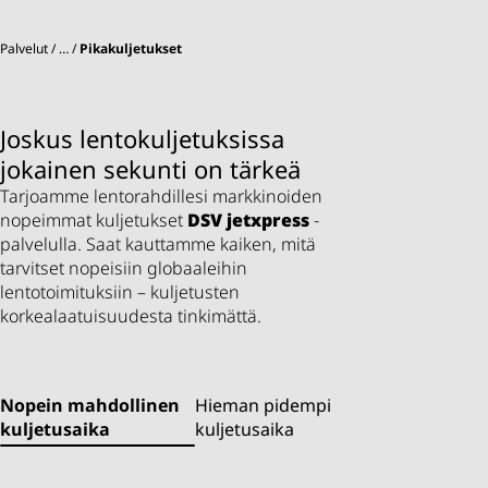
Palvelut
…
Pikakuljetukset
Joskus lentokuljetuksissa
jokainen sekunti on tärkeä
Tarjoamme lentorahdillesi markkinoiden
nopeimmat kuljetukset
DSV
jetxpress
-
palvelulla. Saat kauttamme kaiken, mitä
tarvitset nopeisiin globaaleihin
lentotoimituksiin – kuljetusten
korkealaatuisuudesta tinkimättä.
Nopein mahdollinen
Hieman pidempi
kuljetusaika
kuljetusaika