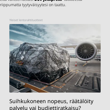
riippumatta tyytyväisyytesi on taattu.
Yleiset lentorahtituotteet
Suihkukoneen nopeus, räätälöity
palvelu vai budjettiratkaisu?