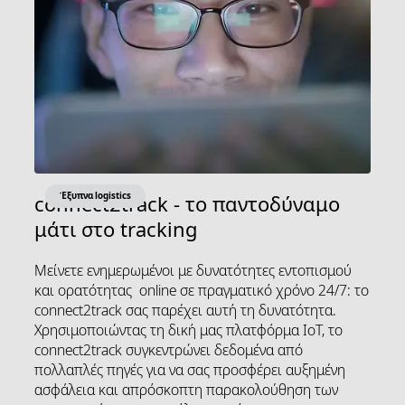
Έξυπνα logistics
connect2track - το παντοδύναμο
μάτι στο tracking
Μείνετε ενημερωμένοι με δυνατότητες εντοπισμού
και ορατότητας online σε πραγματικό χρόνο 24/7: το
connect2track σας παρέχει αυτή τη δυνατότητα.
Χρησιμοποιώντας τη δική μας πλατφόρμα IoT, το
connect2track συγκεντρώνει δεδομένα από
πολλαπλές πηγές για να σας προσφέρει αυξημένη
ασφάλεια και απρόσκοπτη παρακολούθηση των