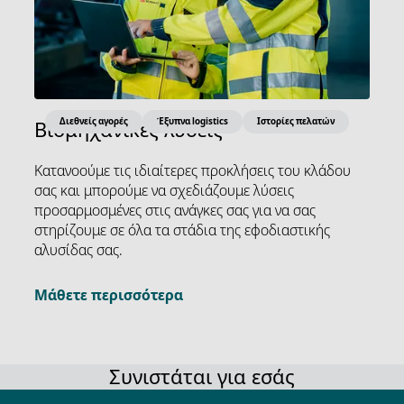
Διεθνείς αγορές
Έξυπνα logistics
Ιστορίες πελατών
Βιομηχανικές λύσεις
Κατανοούμε τις ιδιαίτερες προκλήσεις του κλάδου
σας και μπορούμε να σχεδιάζουμε λύσεις
προσαρμοσμένες στις ανάγκες σας για να σας
στηρίζουμε σε όλα τα στάδια της εφοδιαστικής
αλυσίδας σας.
Μάθετε περισσότερα
Συνιστάται για εσάς