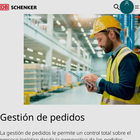
Inici
Volver a la página de inicio
Abrir bús
M
Gestión de pedidos
La gestión de pedidos le permite un control total sobre el
proceso logístico desde la perspectiva de los pedidos.