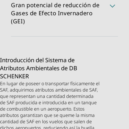
combustible para aviones convencional y
Gran potencial de reducción de
responsabilidad ambiental.
utilizarse en motores de aeronaves actuales sin
Gases de Efecto Invernadero
requerir modificaciones. Así, el SAF puede ser
(GEI)
utilizado como una solución integrada sin
inconvenientes.
Al usarse, el SAF puede ayudar a reducir las
emisiones de carbono durante su ciclo de vida en
un 70 ~ 95% en comparación con los
combustibles fósiles tradicionales (Fuente:
IATA
Introducción del Sistema de
). Esto hace que el SAF sea un componente crucial
Atributos Ambientales de DB
en el esfuerzo por descarbonizar el transporte
aéreo y reducir la huella de carbono global de las
SCHENKER
operaciones logísticas. El CO2 absorbido por las
En lugar de poseer o transportar físicamente el
plantas es aproximadamente equivalente al CO2e
SAF, adquirimos atributos ambientales de SAF,
emitido al quemar el combustible, creando un
que representan una cantidad determinada
ciclo cerrado del carbono.
de SAF producida e introducida en un tanque
de combustible en un aeropuerto. Estos
1 WTW: Well-to-wheel (life-cycle-) emissions
atributos garantizan que se queme la misma
2 WTT: Well-to-tank (upstream-) emissions
cantidad de SAF en los vuelos que salen de
3 TTW: Tank-to-wheel (downstream-) emissions
dichos aeropuertos, reduciendo así la huella