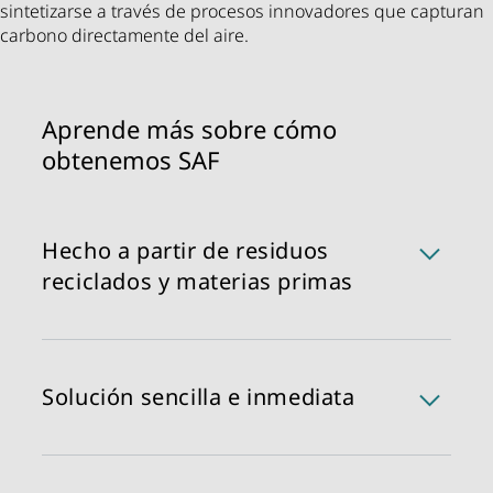
sintetizarse a través de procesos innovadores que capturan
carbono directamente del aire.
Aprende más sobre cómo
obtenemos SAF
Hecho a partir de residuos
reciclados y materias primas
Actualmente, obtenemos SAF a través de Ésteres
Hidroprocesados y Ácidos Grasos (HEFA),
derivados principalmente de aceite de cocina
Solución sencilla e inmediata
usado y grasas animales. Garantizamos que no se
utiliza aceite de palma y que el proceso de
Debido a la similitud química del SAF con el
producción evita tanto los cambios directos como
combustible convencional, puede mezclarse con
indirectos en el uso del suelo, asegurando