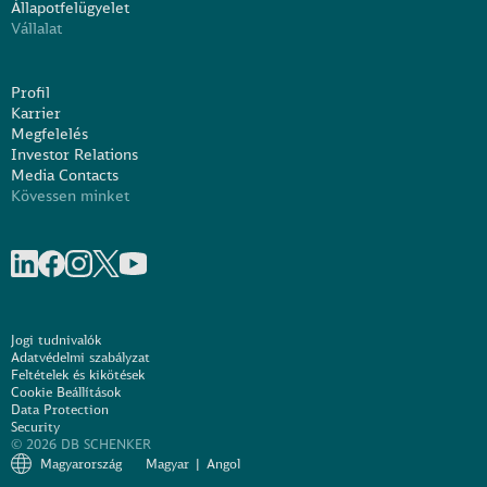
Állapotfelügyelet
Vállalat
Profil
Karrier
Megfelelés
Investor Relations
Media Contacts
Kövessen minket
Megosztás a linkedIn-en
Megosztás a Facebookon
Megosztás az Instagramon
Share on X
Megosztás Youtube-on
Jogi tudnivalók
Adatvédelmi szabályzat
Feltételek és kikötések
Cookie Beállítások
Data Protection
Security
© 2026 DB SCHENKER
Magyarország
Magyar
Angol