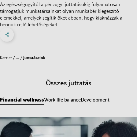
Az egészségügyitől a pénzügyi juttatásokig folyamatosan
támogatjuk munkatársainkat olyan munkabér kiegészítő
elemekkel, amelyek segítik őket abban, hogy kiaknázzák a
bennük rejlő lehetőségeket.
Megosztás a Facebookon
Share on X
Megosztás a linkedIn-en
Kapcsolatok
Karrier
…
Juttatásaink
Összes juttatás
Financial wellness
Work-life balance
Development