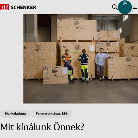
Beje
Vissza a főoldalra
Keresés m
M
Munkakultúra
Fenntarthatóság ESG
Mit kínálunk Önnek?