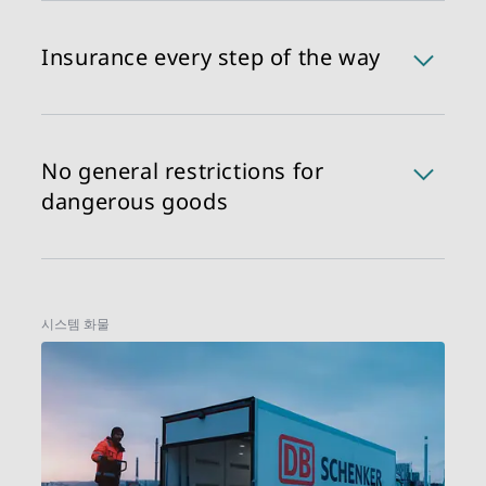
'사전 알림: DB쉥커는 물품 수거 및 배송 날짜와 관련
픽스 데이 픽업/배송:
하여 발송자 및 수취인에게 (연락 정보가 제공되었다
원하시는 픽업 및 배송 날짜를 명시할 수 있는 픽스
는 가정 하에 전화 또는 이메일로) 알림을 제공합니
Insurance every step of the way
데이 픽업/배송 서비스도 있습니다.
다.
배달증명(POD): 고객 동의 여부에 따라, 원본 또는 사
DB쉥커의 운송 보험은 픽업에서 배송 완료까지 직접
본의 배달증명서를 제공합니다.
배송 화물에 대한 최대한의 보호를 제공합니다. 안전
과 마음의 평화를 위해. 운송 중에 일어날 수 있는 외
No general restrictions for
부 요인들로 인한 손실 및 파손 가능성으로부터 보호
dangerous goods
합니다. AXA XL 보험사의 규정에 따릅니다.
사람과 환경에 대한 위험으로 인해, 위험 화물은 일반
화물처럼 다뤄져선 안 됩니다. 위험 화물은 특별한 처
리가 필요하며, 담당 인력은 추가적인 역량을 갖추고
시스템 화물
있어야 합니다. 어떤 (국제) 육상 운송 포트폴리오를
선택하시든, 담당 지부에 특별 조건에 대해 문의하실
수 있습니다.
DB쉥커 | 파트로드 및 DB쉥커 | 풀로드에는 일반적
제약 규정이 없습니다. 고객님들은 언제든 담당 지부
에 특별 조건에 대해 문의하실 수 있습니다.