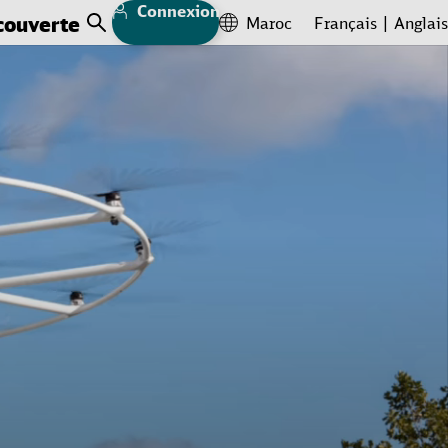
Connexion
couverte
Maroc
Français
Anglais
Open Search