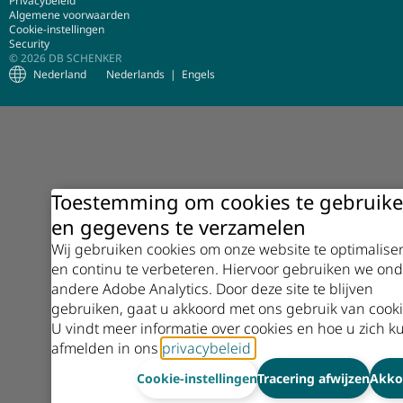
Privacybeleid
Algemene voorwaarden
Cookie-instellingen
Security
© 2026 DB SCHENKER
Nederland
Nederlands
Engels
Toestemming om cookies te gebruik
en gegevens te verzamelen
Wij gebruiken cookies om onze website te optimalise
en continu te verbeteren. Hiervoor gebruiken we ond
andere Adobe Analytics. Door deze site te blijven
gebruiken, gaat u akkoord met ons gebruik van cooki
U vindt meer informatie over cookies en hoe u zich k
afmelden in ons
privacybeleid
.
Cookie-instellingen
Tracering afwijzen
Akko