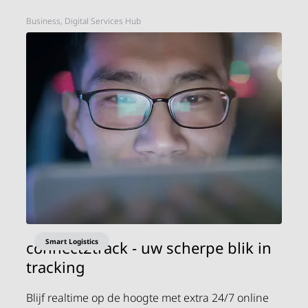
Business, Digital Services Hub
Smart Logistics
connect2track - uw scherpe blik in
tracking
Blijf realtime op de hoogte met extra 24/7 online