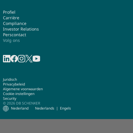
Profiel
Carrière
Compliance
Investor Relations
Perscontact
Volg ons
Deel op LinkedIn
Deel op Facebook
Deel op Instagram
Share on X
Deel op YouTube
Juridisch
Privacybeleid
Algemene voorwaarden
Cookie-instellingen
Security
© 2026 DB SCHENKER
Nederland
Nederlands
Engels