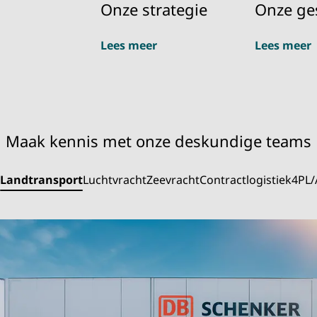
Onze strategie
Onze ge
Lees meer
Lees meer
Maak kennis met onze deskundige teams
Landtransport
Luchtvracht
Zeevracht
Contractlogistiek
4PL/