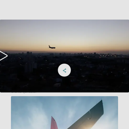
Del på Facebook
Share on X
Del på LinkedIn
Sosiale medier
Chartertjenester