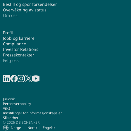
Bestill og spor forsendelser
Overvåkning av status
Om oss
Profil
Jobb og karriere
Compliance
Investor Relations
Pressekontakter
Følg oss
Del på LinkedIn
Del på Facebook
Del på Instagram
Share on X
Del på Youtube
Juridisk
Personvernpolicy
Vilkår
Innstillinger for informasjonskapsler
Sikkerhet
© 2026 DB SCHENKER
Norge
Norsk
Engelsk