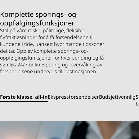
Komplette sporings- og-
oppfølgingsfunksjoner
Stol på våre raske, pålitelige, fleksible
flyfraktløsninger for å få forsendelsene til
kundene i tide, uansett hvor mange tidssoner
det tar. Opplev komplette sporings- og-
oppfølgingsfunksjoner for hver sending og få
sømløs 24/7 onlinesporing og -overvåking av
forsendelsene underveis til destinasjonen.
Første klasse, all-in
Ekspressforsendelser
Budsjettvennlig
S
b