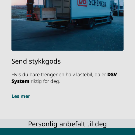
restriksjoner. Kunder kan uansett alltid be det
ansvarlige avdelingskontoret om spesialavtaler.
Send stykkgods
Hvis du bare trenger en halv lastebil, da er
DSV
System
riktig for deg.
Les mer
Personlig anbefalt til deg