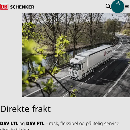
Logg
Tilbake til hjemmesiden
Søk
M
Direkte frakt
DSV
LTL
og
DSV
FTL
– rask, fleksibel og pålitelig service
direkte til deg