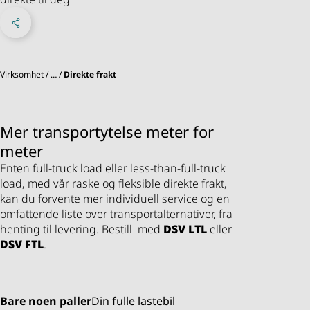
Del på Facebook
Share on X
Del på LinkedIn
Sosiale medier
Virksomhet
…
Direkte frakt
Mer transportytelse meter for
meter
Enten full-truck load eller less-than-full-truck
load, med vår raske og fleksible direkte frakt,
kan du forvente mer individuell service og en
omfattende liste over transportalternativer, fra
henting til levering. Bestill med
DSV
LTL
eller
DSV
FTL
.
Bare noen paller
Din fulle lastebil