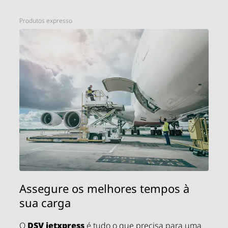
cargas pesadas, sobredimensionadas, perigosas
e humanitárias.
Produtos expresso
Assegure os melhores tempos à
sua carga
O
DSV
jetxpress
é tudo o que precisa para uma