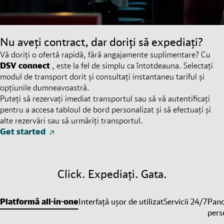
Nu aveți contract, dar doriți să expediați?
Vă doriți o ofertă rapidă, fără angajamente suplimentare? Cu
DSV
connect
, este la fel de simplu ca întotdeauna. Selectați
modul de transport dorit și consultați instantaneu tariful și
opțiunile dumneavoastră.
Puteți să rezervați imediat transportul sau să vă autentificați
pentru a accesa tabloul de bord personalizat și să efectuați și
alte rezervări sau să urmăriți transportul.
Get started
Click. Expediați. Gata.
Platformă all-in-one
Interfață ușor de utilizat
Servicii 24/7
Pano
pers