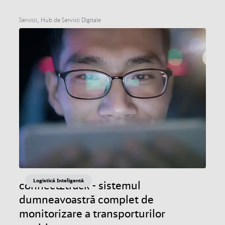
Servicii, Hub de Servicii Digitale
Logistică Inteligentă
connect2track - sistemul
dumneavoastră complet de
monitorizare a transporturilor