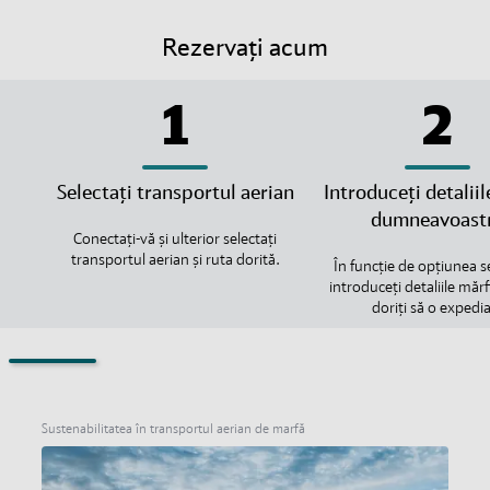
Rezervați acum
1
2
Selectați transportul aerian
Introduceți detaliil
dumneavoast
Conectați-vă și ulterior selectați
transportul aerian și ruta dorită.
În funcție de opțiunea s
introduceți detaliile mărf
doriți să o expedia
Sustenabilitatea în transportul aerian de marfă