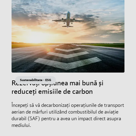
Sustenabilitate - ESG
Rezervați opțiunea mai bună și
reduceți emisiile de carbon
Începeți să vă decarbonizați operațiunile de transport
aerian de mărfuri utilizând combustibilul de aviație
durabil (SAF) pentru a avea un impact direct asupra
mediului.