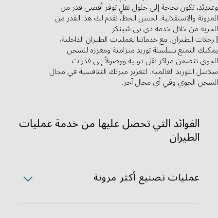
وعندئذ، تكون بحاجة إلى حلول نقلٍ توفر أقصى قدر من
المرونة والاستقلالية. لحسن الحظ، نقدم لك هذا القدر من
الحرية من خلال خدمة دي بي شينكر
| رحلات الطيران. مع خدماتنا لعمليات الطيران الداخلية،
يمكنك التمتع بسلسلة توريد متزامنة ومعززة للشحن
الجوي تتضمن مراكز نقل دولية ووصولاً إلى قدرات
سلاسل التوريد العالمية. لتعزيز ميزتك التنافسية في مجال
الشحن الجوي وفي أي مجال آخر.
الفوائد التي تحصل عليها من خدمة عمليات
الطيران
عمليات تصنيع أكثر مرونة
تخلص من الوسطاء في سلسلة النقل الخاصة بك، ودعنا
نساعدك على الارتقاء بسلسلة التوريد وجعلها سلسة واقتصادية