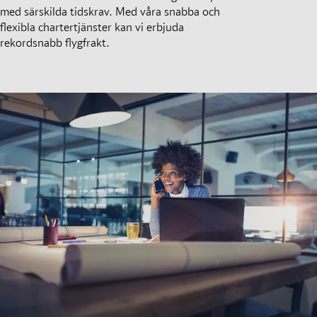
med särskilda tidskrav. Med våra snabba och
flexibla chartertjänster kan vi erbjuda
rekordsnabb flygfrakt.