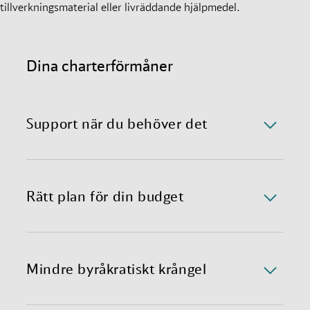
tillverkningsmaterial eller livräddande hjälpmedel.
Dina charterförmåner
Support när du behöver det
Charteravdelningen är tillgänglig dygnet runt och
svarar omedelbart.
Rätt plan för din budget
Vi erbjuder förmånlig och världsomspännande
tillgång till chartrade plan med konkurrenskraftiga
priser.
Mindre byråkratiskt krångel
Tillsammans med alla berörda parter säkerställer vi