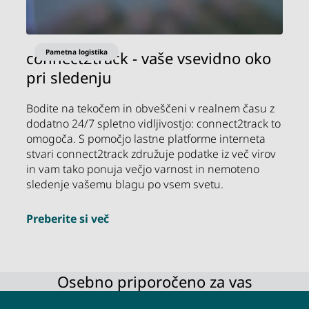
Pametna logistika
connect2track - vaše vsevidno oko
pri sledenju
Bodite na tekočem in obveščeni v realnem času z
dodatno 24/7 spletno vidljivostjo: connect2track to
omogoča. S pomočjo lastne platforme interneta
stvari connect2track združuje podatke iz več virov
in vam tako ponuja večjo varnost in nemoteno
sledenje vašemu blagu po vsem svetu.
Preberite si več
Osebno priporočeno za vas