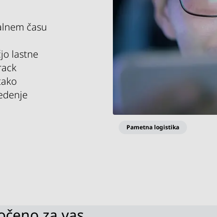
ealnem času
jo lastne
rack
tako
ledenje
Pametna logistika
očeno za vas