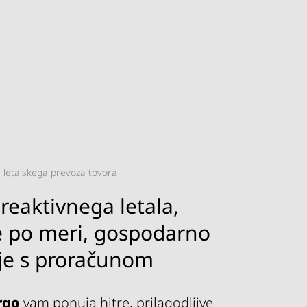
e letalskega prevoza tovora
 reaktivnega letala,
ve po meri, gospodarno
je s proračunom
rgo
vam ponuja hitre, prilagodljive