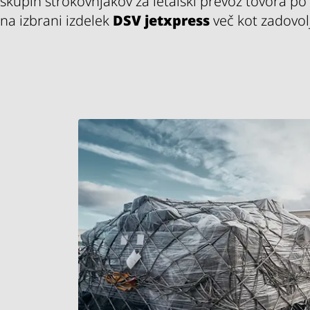
skupin strokovnjakov za letalski prevoz tovora po
na izbrani izdelek
DSV
jetxpress
več kot zadovolj