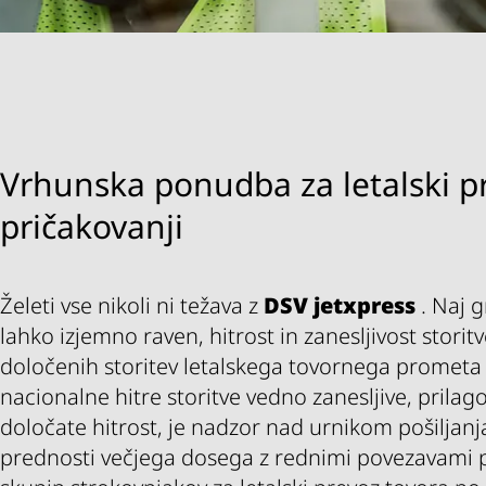
Vrhunska ponudba za letalski pr
pričakovanji
Želeti vse nikoli ni težava z
DSV
jetxpress
. Naj g
lahko izjemno raven, hitrost in zanesljivost storit
določenih storitev letalskega tovornega prometa
nacionalne hitre storitve vedno zanesljive, prilagodlj
določate hitrost, je nadzor nad urnikom pošiljanj
prednosti večjega dosega z rednimi povezavami p