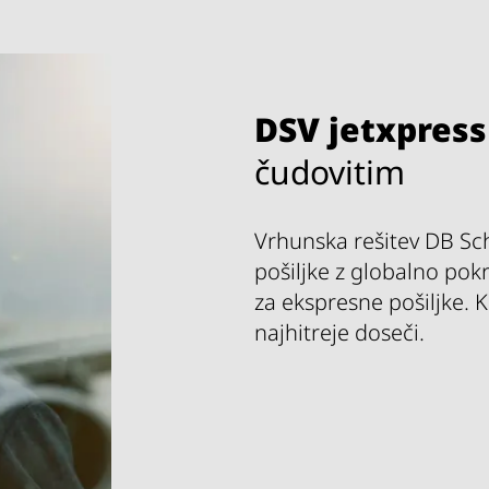
DSV
jetxpress
čudovitim
Vrhunska rešitev DB Sc
pošiljke z globalno pokr
za ekspresne pošiljke. Ko
najhitreje doseči.