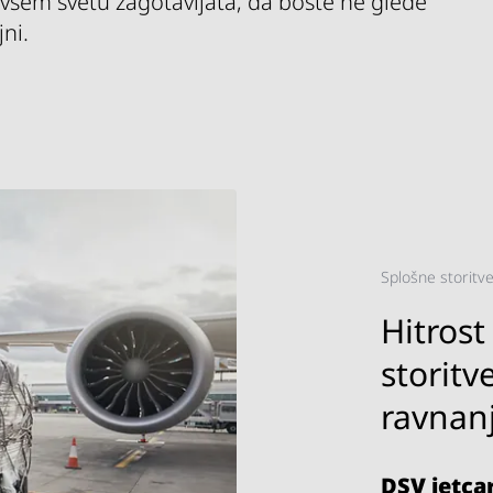
 vsem svetu zagotavljata, da boste ne glede
ni.
Splošne storitv
Hitrost
storit
ravnan
DSV
jetca