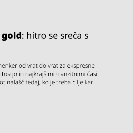
 gold
: hitro se sreča s
henker od vrat do vrat za ekspresne
itostjo in najkrajšimi tranzitnimi časi
t nalašč tedaj, ko je treba cilje kar