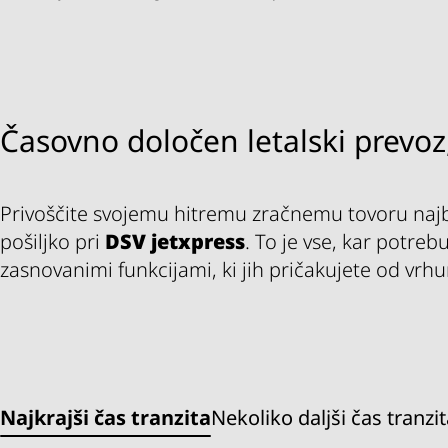
Časovno določen letalski prevoz
Privoščite svojemu hitremu zračnemu tovoru najbol
pošiljko pri
DSV
jetxpress
. To je vse, kar potre
zasnovanimi funkcijami, ki jih pričakujete od vrhu
Najkrajši čas tranzita
Nekoliko daljši čas tranzi