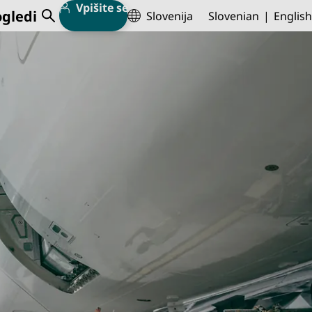
Vpišite se
gledi
Slovenija
Slovenian
English
Open Search