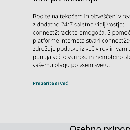
Bodite na tekočem in obveščeni v r
z dodatno 24/7 spletno vidljivostjo:
connect2track to omogoča. S pomoč
platforme interneta stvari connect2t
združuje podatke iz več virov in vam 
ponuja večjo varnost in nemoteno s
vašemu blagu po vsem svetu.
Preberite si več
Osebno pripor