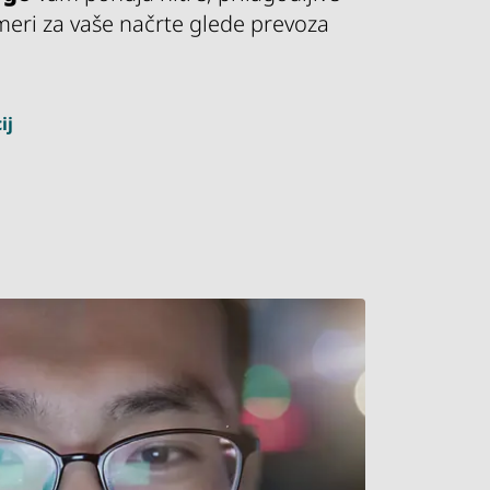
meri za vaše načrte glede prevoza
ij