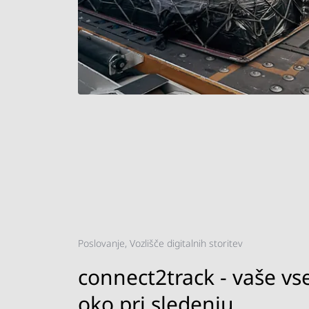
Poslovanje, Vozlišče digitalnih storitev
connect2track - vaše vs
oko pri sledenju