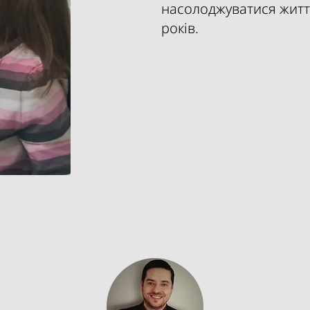
насолоджуватися життя
років.