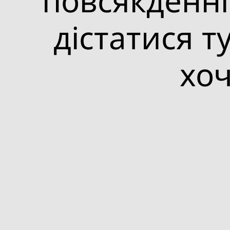
повсякденні
дістатися т
хоч