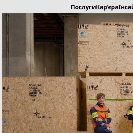
Послуги
Кар’єра
Інса