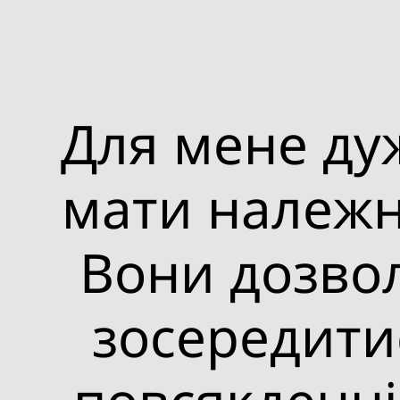
Для мене ду
мати належн
Вони дозво
зосередити