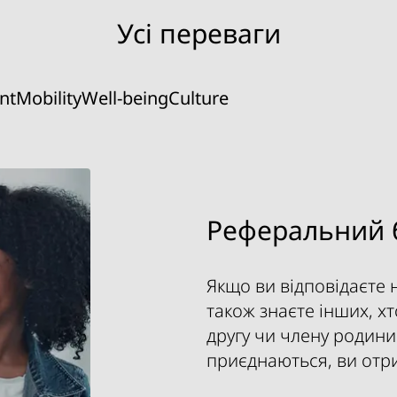
Усі переваги
nt
Mobility
Well-being
Culture
Реферальний 
Якщо ви відповідаєте н
також знаєте інших, х
другу чи члену родини
приєднаються, ви отри