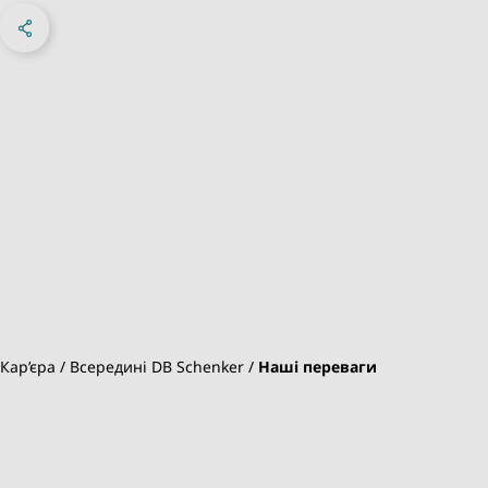
Share on Facebook
Share on X
Share on linkedIn
Sosyal Medya
Кар’єра
Всередині DB Schenker
Наші переваги