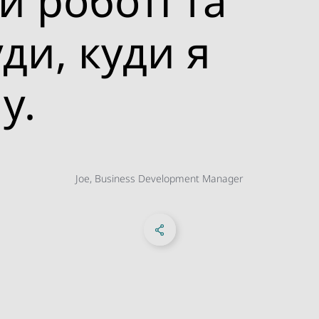
й роботі та
уди, куди я
у.
Joe, Business Development Manager
Share on Facebook
Share on X
Share on linkedIn
Sosyal Medya