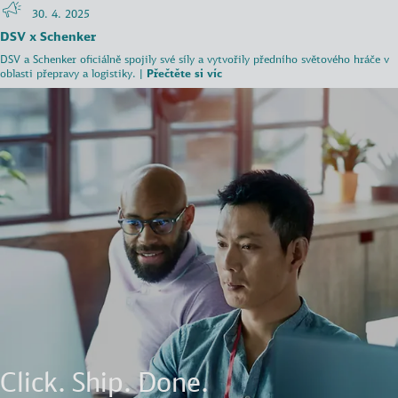
30. 4. 2025
DSV x Schenker
DSV a Schenker oficiálně spojily své síly a vytvořily předního světového hráče v
Přečtěte si víc
oblasti přepravy a logistiky.
|
Přečtěte si víc
Click. Ship. Done.