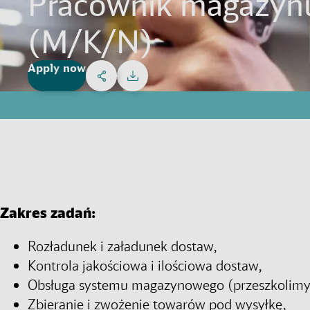
Pracownik magazynu
(M/K/N)
Share on Facebook
Share on X
Share on linkedIn
Share via email
Apply now
Social Networks Menu
Download
Zakres zadań:
Rozładunek i załadunek dostaw,
Kontrola jakościowa i ilościowa dostaw,
Obsługa systemu magazynowego (przeszkolimy
Zbieranie i zwożenie towarów pod wysyłkę,