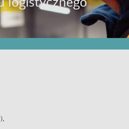
 logistycznego
),