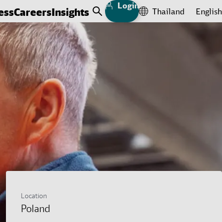
Login
ess
Careers
Insights
Thailand
English
Open Search
Location
Poland