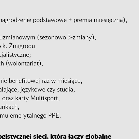
nagrodzenie podstawowe + premia miesięczna),
dwuzmianowym (sezonowo 3-zmiany),
o k. Żmigrodu,
jalistyczne;
h (wolontariat),
ie benefitowej raz w miesiącu,
lające, językowe czy studia,
oraz karty Multisport,
unkach,
amu emerytalnego PPE.
gistycznej sieci, która łączy globalne