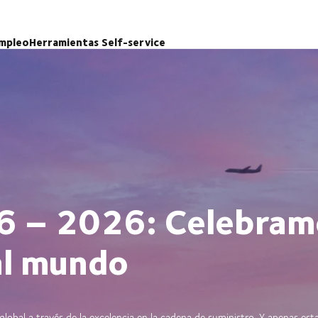
mpleo
Herramientas Self-service
76 – 2026: Celebra
al mundo
lobal a través de la excelencia en la cadena de suministro. Y apenas e