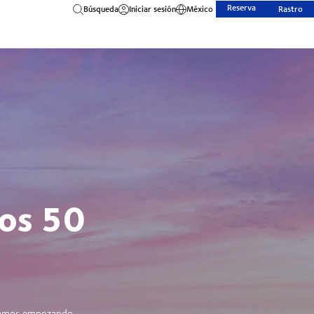
Reserva
Búsqueda
Iniciar sesión
México
Rastro
mos 50
stamos empezando.