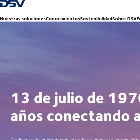
Volver a la página principal
Nuestras soluciones
Conocimientos
Sostenibilidad
Sobre DSV
E
13 de julio de 19
años conectando 
Desde nuestros humildes comienzos hasta impulsar el crecimiento g