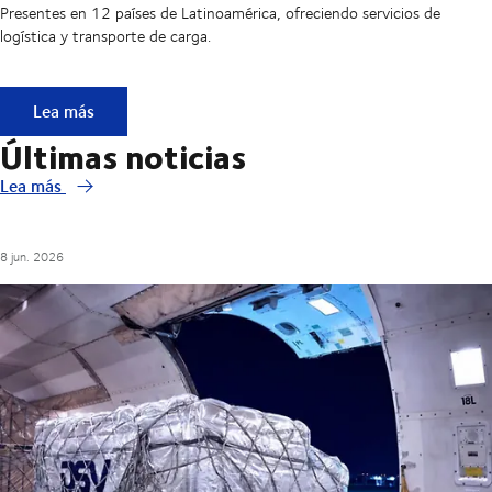
Presentes en 12 países de Latinoamérica, ofreciendo servicios de
logística y transporte de carga.
DSV en LATAM
Lea más
Últimas noticias
Lea más
8 jun. 2026