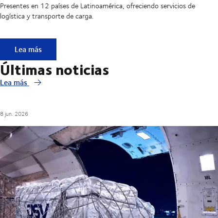
Presentes en 12 países de Latinoamérica, ofreciendo servicios de
logística y transporte de carga.
DSV en LATAM
Lea más
Últimas noticias
Lea más
8 jun. 2026