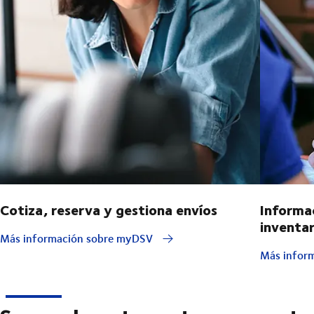
Cotiza, reserva y gestiona envíos
Informa
inventar
Más información sobre myDSV
Más inform