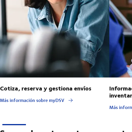
Cotiza, reserva y gestiona envíos
Informa
inventar
Más información sobre myDSV
Más inform