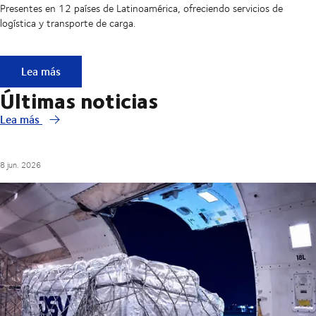
Presentes en 12 países de Latinoamérica, ofreciendo servicios de
logística y transporte de carga.
DSV en LATAM
Lea más
Últimas noticias
Lea más
8 jun. 2026