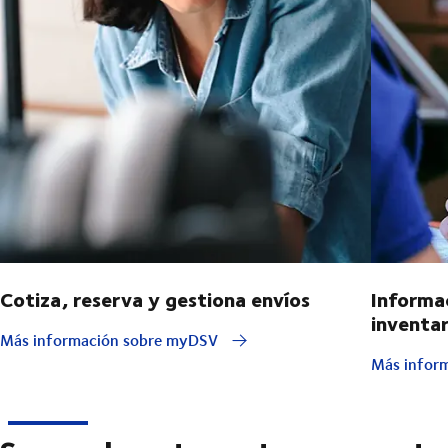
Cotiza, reserva y gestiona envíos
Informa
inventar
Más información sobre myDSV
Más inform