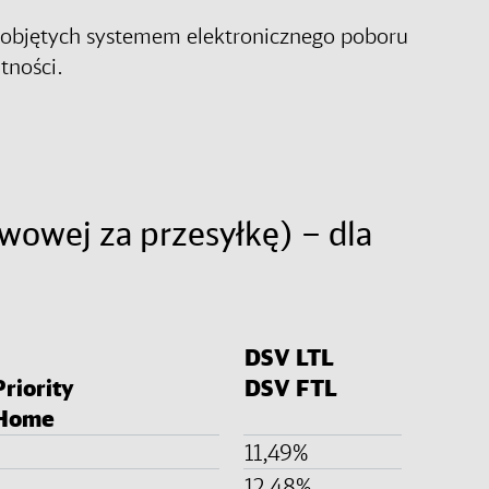
, objętych systemem elektronicznego poboru
tności.
wowej za przesyłkę) – dla
DSV LTL
riority
DSV FTL
 Home
11,49%
12,48%