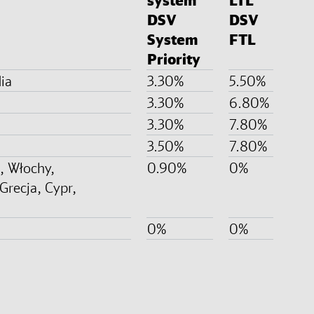
system
LTL
DSV
DSV
System
FTL
Priority
dia
3.30%
5.50%
3.30%
6.80%
3.30%
7.80%
3.50%
7.80%
, Włochy,
0.90%
0%
Grecja, Cypr,
0%
0%