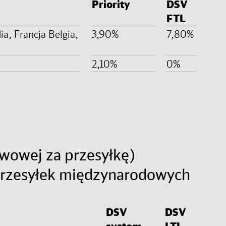
Priority
DSV
FTL
ia, Francja Belgia,
3,90%
7,80%
2,10%
0%
wowej za przesyłkę)
 przesyłek międzynarodowych
DSV
DSV