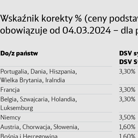
Wskaźnik korekty % (ceny podsta
obowiązuje od 04.03.2024 – dla
Do/z państw
DSV s
DSV S
Portugalia, Dania, Hiszpania,
3,30%
Wielka Brytania, Iralndia
Francja
3,30%
Belgia, Szwajcaria, Holandia,
3,30%
Luksemburg
Niemcy
3,50%
Austria, Chorwacja, Słowenia,
1,60%
Bośnia i Hercegowina,
1,60%