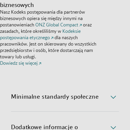
biznesowych
Nasz Kodeks postępowania dla partnerów
biznesowych opiera się między innymi na
postanowieniach
ONZ Global Compact
oraz
zasadach, które określiliśmy w
Kodeksie
postępowania etycznego
dla naszych
pracowników. Jest on skierowany do wszystkich
przedsiębiorstw i osób, które dostarczają nam
towary lub usługi.
Dowiedz się więcej
Minimalne standardy społeczne
Dzięki naszym minimalnym standardom społecznym,
nasze zaangażowanie i postawa są w zgodzie z
deklaracjami. Opierają się na naszym kodeksie
Dodatkowe informacje o