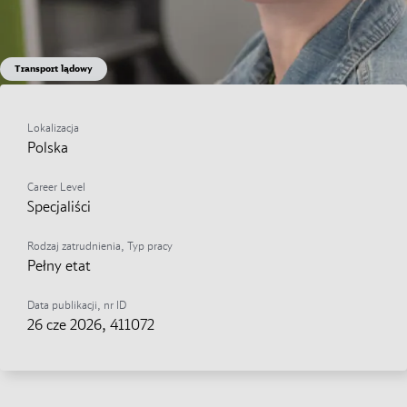
Transport lądowy
Spedytor (M/K/N)
Aplikuj teraz
Share on Facebook
Share on X
Share on linkedIn
Share via email
Lokalizacja
Social Media
Pobierz
Polska
Career Level
Specjaliści
Rodzaj zatrudnienia, Typ pracy
Pełny etat
Data publikacji, nr ID
26 cze 2026
, 411072