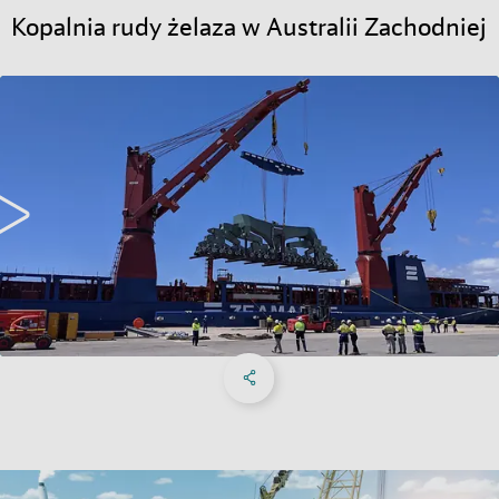
Kopalnia rudy żelaza w Australii Zachodniej
39 000 kilometrów - to całkowita długość trasy pokonanej przez 50 pojazdów
ciężarowych w czasie transportu części maszyn z Port Hedland w Australii do kopalni
rudy żelaza . Największe i najcięższe elementy stanowiły największe wyzwanie,
ponieważ musiały być transportowane w nocy. Przy zablokowanych drogach i
maksymalnej prędkości 40 kilometrów na godzinę, dotarcie do kopalni zajęło trzy
noce. Łącznie przetransportowano 90 000 ton maszyn. / DB Schenker
Share on Facebook
Share on X
Share on linkedIn
Social Media