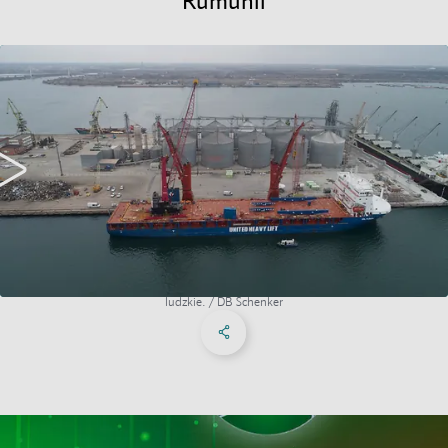
Rumunii
Zainwestowaliśmy w nowy mobilny żuraw portowy Gottwald HMK 5506 w terminalu
MOL1S w Konstancy. Dzięki wysięgowi wynoszącemu 51 metrów i udźwigowi 125 ton,
żuraw umożliwia zwiększenie produktywności, lepsze rozwiązania dla klientów i nowe
możliwości w zakresie podnoszenia sypkich i ciężkich transportów. W 2020 r.
przedłużyliśmy koncesję z rumuńskimi władzami portowymi na kolejne 20 lat i
zaplanowaliśmy inwestycje w sprzęt dźwigowy, infrastrukturę, cyfryzację i zasoby
ludzkie. / DB Schenker
Share on Facebook
Share on X
Share on linkedIn
Social Media