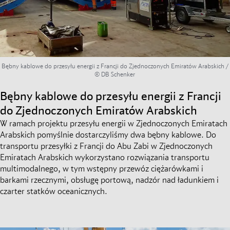
Bębny kablowe do przesyłu energii z Francji do Zjednoczonych Emiratów Arabskich /
© DB Schenker
Bębny kablowe do przesyłu energii z Francji
do Zjednoczonych Emiratów Arabskich
W ramach projektu przesyłu energii w Zjednoczonych Emiratach
Arabskich pomyślnie dostarczyliśmy dwa bębny kablowe. Do
transportu przesyłki z Francji do Abu Zabi w Zjednoczonych
Emiratach Arabskich wykorzystano rozwiązania transportu
multimodalnego, w tym wstępny przewóz ciężarówkami i
barkami rzecznymi, obsługę portową, nadzór nad ładunkiem i
czarter statków oceanicznych.