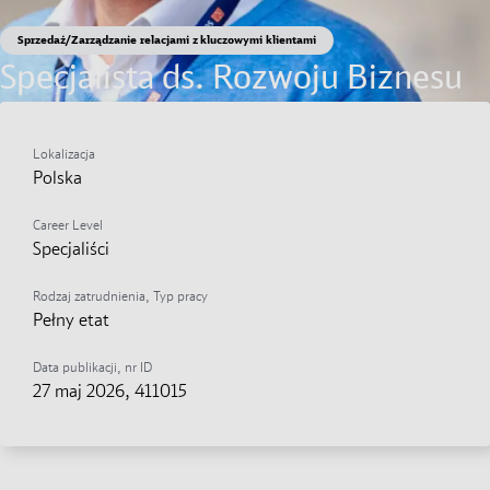
Sprzedaż/Zarządzanie relacjami z kluczowymi klientami
Specjalista ds. Rozwoju Biznesu
(M/K/N)
Aplikuj teraz
Share on Facebook
Share on X
Share on linkedIn
Share via email
Lokalizacja
Social Media
Pobierz
Polska
Career Level
Specjaliści
Rodzaj zatrudnienia, Typ pracy
Pełny etat
Data publikacji, nr ID
27 maj 2026
, 411015