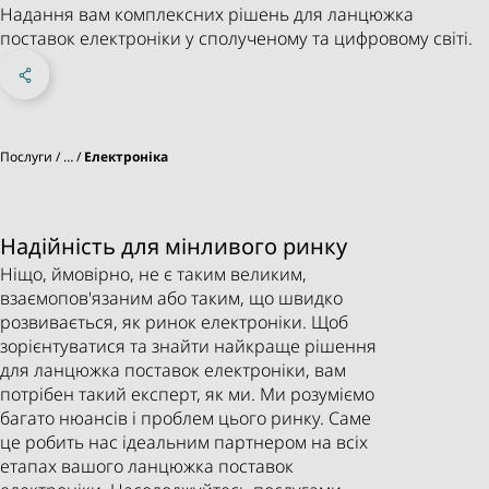
Надання вам комплексних рішень для ланцюжка
поставок електроніки у сполученому та цифровому світі.
Share on Facebook
Share on X
Share on linkedIn
Sosyal Medya
Послуги
…
Електроніка
Надійність для мінливого ринку
Ніщо, ймовірно, не є таким великим,
взаємопов'язаним або таким, що швидко
розвивається, як ринок електроніки. Щоб
зорієнтуватися та знайти найкраще рішення
для ланцюжка поставок електроніки, вам
потрібен такий експерт, як ми. Ми розуміємо
багато нюансів і проблем цього ринку. Саме
це робить нас ідеальним партнером на всіх
етапах вашого ланцюжка поставок