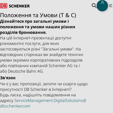
Увій
Back to Homepage
Open Sea
M
Положення та Умови (T & C)
Дізнайтеся про загальні умови і
положення та умови наших різних
розділів бронювання.
На цій Інтернет-презентації доступні
різноманітні послуги, для яких
застосовуються різні "Загальні умови". На
відповідних сторінках ви знайдете технічні
умови окремих корпоративних підрозділів
або пов’язаних компаній Schenker AG та /
або Deutsche Bahn AG.
Зв'язок
Чи є у вас пропозиції, запити чи скарги щодо
присутності DB Schenker в Інтернеті?
Будь ласка, надішліть повідомлення на
адресу
ServiceManagement.DigitalSolutions@
dbschenker.com